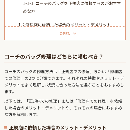
コーチのバッグを正規店に依頼するのがおすす
めな方
修理店に依頼した場合のメリット・デメリット
OPEN
コーチのバッグを修理店に依頼するのがおすす
めな方
コーチのバッグ修理はどちらに頼むべき？
コーチのバッグ修理の料金について
コーチのリュック肩ベルト破れ
​​コーチのバッグの修理方法は「正規店での修理」または「修理店
での修理」の2つに分類できます。それぞれの特徴やメリット・デ
コーチリュックの持ち手交換
メリットをよく理解し､状況に合った方法を選ぶことをおすすめし
ます。
コーチのバッグの付け根交換
以下では、「正規店での修理」または「修理店での修理」を依頼
コーチのバッグの修理ならバッグラボにお任せください
した場合のメリット・デメリットや、それぞれの場合におすすめ
な方を解説します。
見積もりは無料・配達修理も行っています
正規店に依頼した場合のメリット・デメリット
まとめ