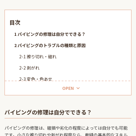
目次
パイピングの修理は自分でできる？
パイピングのトラブルの種類と原因
擦り切れ・破れ
剥がれ
変色・色あせ
OPEN
自分でパイピング修理する際に必要な道具・材料
裁縫道具（針、糸、はさみなど）
パイピングの修理は自分でできる？
接着剤・補修材
パイピングの修理は、破損や劣化の程度によっては自分でも可能
自分でパイピング修理する方法
です。小さな擦り切れや剥がれ程度なら、裁縫の基本的なスキル