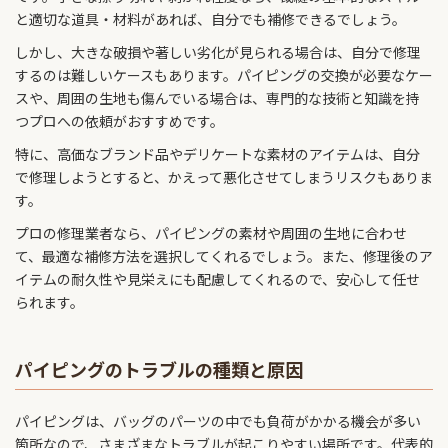
小さな破れ・剥がれの補修
と適切な道具・材料があれば、自分でも補修できるでしょう。
しかし、大きな破損や著しい劣化が見られる場合は、自分で修理
接着剤を使った簡易補修
するのは難しいケースもあります。パイピングの交換が必要なケー
縫い付けによる補修
スや、周囲の生地も傷んでいる場合は、専門的な技術と知識を持
つプロへの依頼がおすすめです。
変色・色あせの補修
特に、高価なブランド品やデリケートな素材のアイテムは、自分
で修理しようとすると、かえって悪化させてしまうリスクもありま
自分でパイピング修理する際の注意点
す。
素材に合った補修材を選択する
プロの修理業者なら、パイピングの素材や周囲の生地に合わせ
て、最適な補修方法を選択してくれるでしょう。また、修理後のア
周囲の生地を傷つけないように注意する
イテムの耐久性や見栄えにも配慮してくれるので、安心して任せ
修理後のお手入れも忘れず行う
られます。
パイピングを自分で修理できるか判断する基準
パイピングのトラブルの種類と原因
ビジネスリュックの修理はバッグラボにお任せください
バッグラボのパイピングの修理事例
パイピングは、バッグのパーツの中でも負荷がかかる機会が多い
箇所なので、さまざまなトラブルが起こりやすい場所です。代表的