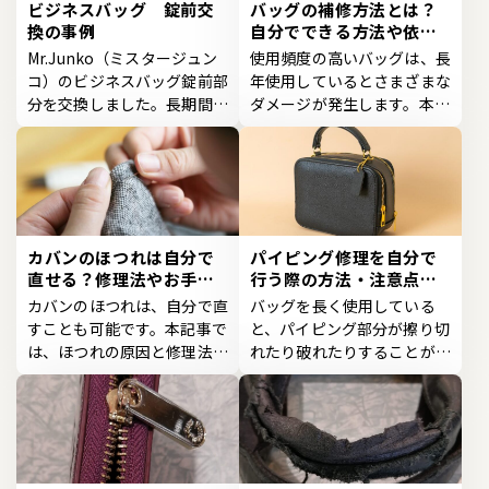
ビジネスバッグ 錠前交
バッグの補修方法とは？
換の事例
自分でできる方法や依頼
するメリットも紹介
Mr.Junko（ミスタージュン
使用頻度の高いバッグは、長
コ）のビジネスバッグ錠前部
年使用しているとさまざまな
分を交換しました。長期間使
ダメージが発生します。本記
用したバッグなので、バ...
事では、破れや擦り切...
カバンのほつれは自分で
パイピング修理を自分で
直せる？修理法やお手入
行う際の方法・注意点を
れ方法を紹介
紹介
カバンのほつれは、自分で直
バッグを長く使用している
すことも可能です。本記事で
と、パイピング部分が擦り切
は、ほつれの原因と修理法、
れたり破れたりすることがあ
お手入れ方法を解説し...
ります。本記事では、自...