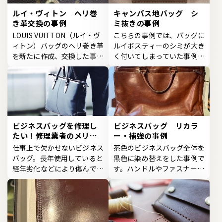
ルイ・ヴィトン ヘリ巻
キャンバス地バッグ シ
き革交換の事例
ミ抜きの事例
LOUIS VUITTON（ルイ・ヴ
こちらの事例では、バッグに
ィトン）バッグのヘリ巻き革
ルイボスティーのシミが大き
を新たに作成、交換した事例
く付いてしまっていた事例で
です。ヘリ巻き革が汚れ...
す。このようなバッグ...
ビジネスバッグを修理し
ビジネスバッグ リカラ
たい！修理業者のメリッ
ー・補強の事例
トや選び方
仕事上で欠かせないビジネス
茶色のビジネスバッグ全体を
バッグ。長年使用していると
黒色に染め替えをした事例で
経年劣化などにより傷んでし
す。ハンドルやファスナーの
まい、修理が必要にな...
引き手、バッグのチャ...