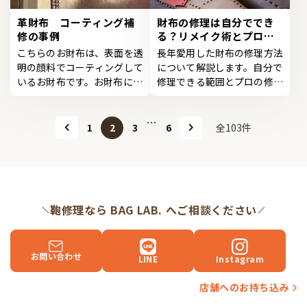
革財布 コーティング補
財布の修理は自分ででき
修の事例
る？リメイク術とプロに
頼むメリットも紹介
こちらのお財布は、表面を透
長年愛用した財布の修理方法
明の顔料でコーティングして
について解説します。自分で
いるお財布です。お財布にツ
修理できる範囲とプロの修理
ヤを与えるコーティン...
業者に依頼するメリッ...
…
1
3
6
全103件
2
鞄修理なら BAG LAB. へご相談ください
お問い合わせ
LINE
Instagram
店舗へのお持ち込み