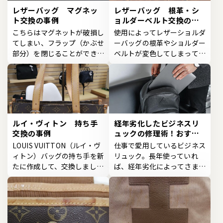
レザーバッグ マグネッ
レザーバッグ 根革・シ
ト交換の事例
ョルダーベルト交換の事
例
こちらはマグネットが破損し
使用によってレザーショルダ
てしまい、フラップ（かぶせ
ーバッグの根革やショルダー
部分）を閉じることができな
ベルトが変色してしまってい
くなってしまった事例...
た事例です。根革部分...
ルイ・ヴィトン 持ち手
経年劣化したビジネスリ
交換の事例
ュックの修理術！おすす
めの修理店や料金も紹介
LOUIS VUITTON（ルイ・ヴ
仕事で愛用しているビジネス
ィトン）バッグの持ち手を新
リュック。長年使っていれ
たに作成して、交換しまし
ば、経年劣化によってさまざ
た。バッグの持ち手に使わ...
まな箇所が傷んできます...