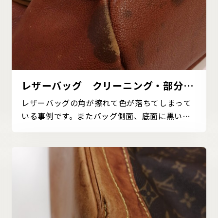
レザーバッグ クリーニング・部分補
色の事例
レザーバッグの角が擦れて色が落ちてしまって
いる事例です。またバッグ側面、底面に黒いシ
ミも付いてしま...