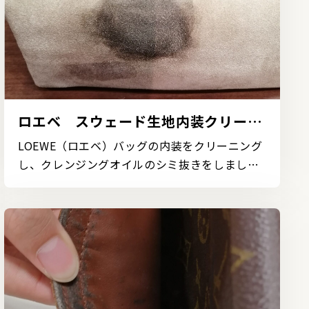
ロエベ スウェード生地内装クリーニ
ングの事例
LOEWE（ロエベ）バッグの内装をクリーニング
し、クレンジングオイルのシミ抜きをしまし
た。内装にスウェ...