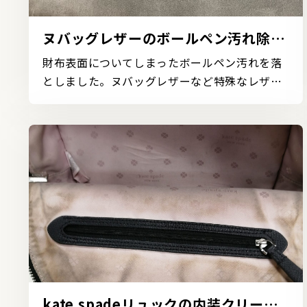
ヌバッグレザーのボールペン汚れ除去
の事例
財布表面についてしまったボールペン汚れを落
としました。ヌバッグレザーなど特殊なレザー
についてしまっ...
kate spadeリュックの内装クリーニ