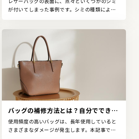
事例
レザーバッグの表面に、点々といくつかのシミ
が付いてしまった事例です。シミの種類によっ
ては取り除くこ...
バッグの補修方法とは？自分でできる
方法や依頼するメリットも紹介
使用頻度の高いバッグは、長年使用していると
さまざまなダメージが発生します。本記事で
は、破れや擦り切...