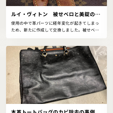
ルイ・ヴィトン 被せベロと美錠の受
け革交換の事例
使用の中で革パーツに経年変化が起きてしまっ
ため、新たに作成して交換しました。被せベロ
や美錠の受け革...
本革トートバッグのカビ除去の事例